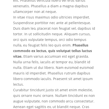
elit. Phasellus vehicula libero vel eros varius
venenatis. Phasellus a diam a magna dapibus
ullamcorper non at neque.
In vitae risus maximus odio ultricies imperdiet.
Suspendisse porttitor nec ante at pellentesque.
Duis diam leo, placerat non feugiat vel, dapibus id
tortor. In ut sollicitudin neque. Aliquam cursus,
orci quis vulputate tempus, orci odio tempus
nulla, eu feugiat felis leo quis enim.
Phasellus
commodo ex lectus, quis volutpat tellus luctus
vitae.
Etiam varius accumsan est eget gravida.
Nulla urna felis, iaculis at tempor eu, blandit id
nulla. Etiam ut dui libero. Nam euismod euismod
mauris id imperdiet. Phasellus rutrum dapibus
libero commodo iaculis. Praesent sit amet ipsum
lectus.
Curabitur tincidunt justo sit amet enim molestie,
quis ornare nunc ornare. Nullam tincidunt ex non
augue vulputate, non commodo arcu consectetur.
Aenean eget sagittis ex, ut blandit neque. Cras