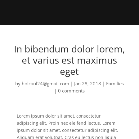
In bibendum dolor lorem,
et varius est maximus
eget
by
holcaul24@gmail.com
|
Jan 28, 2018
|
Families
|
0 comments
Lorem ipsum dolor sit amet, consectetur
adipiscing elit. Proin nec eleifend lectus. Lorem
ipsum dolor sit amet, consectetur adipiscing elit.
Aliquam erat volutpat. Cras eu lectus non ligula